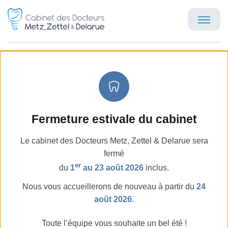
Barre fraisée sur implants
au maxillaire : l’option
adaptée au bruxisme
Fermeture estivale du cabinet
Accueil
Publications
Barre fraisée sur implants au 
Le cabinet des Docteurs Metz, Zettel & Delarue sera
fermé
er
du
1
au 23 août 2026
inclus.
Nous vous accueillerons de nouveau à partir du
24
août 2026
.
Retour
Toute l’équipe vous souhaite un bel été !