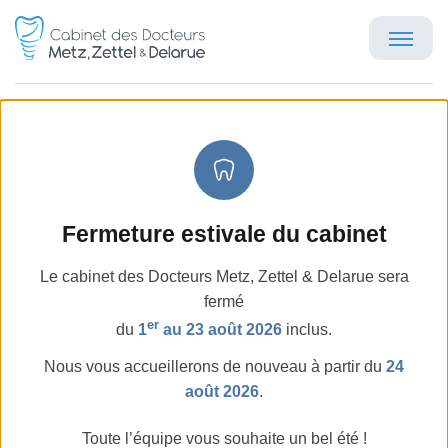
Greffe osseuse
Accueil
Traitements
Greffes osseuses
Greffe o
Fermeture estivale du cabinet
Une greffe osseuse dentaire est une opération
chirurgicale par laquelle on redonne à l’os de la
Le cabinet des Docteurs Metz, Zettel & Delarue sera
mâchoire une forme, une largeur et une hauteur
fermé
suffisante pour permettre la pose d’implants
er
du
1
au 23 août 2026
inclus.
dentaires. En effet, l’absence d’une dent peut entraîner
Nous vous accueillerons de nouveau à partir du
24
une résorption de l’os de la mâchoire.
août 2026
.
Toute l’équipe vous souhaite un bel été !